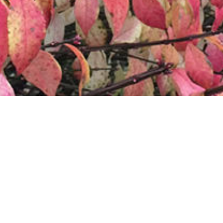
张温帙雕塑园(秋季)
1
/
20