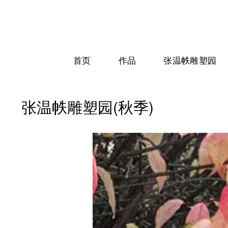
首页
作品
张温帙雕塑园
张温帙雕塑园(秋季)