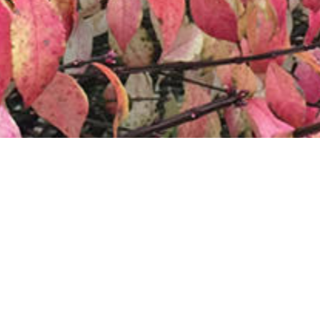
张温帙雕塑园(秋季)
1
/
20