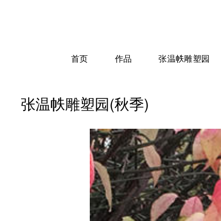
首页
作品
张温帙雕塑园
张温帙雕塑园(秋季)