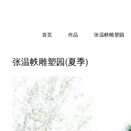
首页
作品
张温帙雕塑园
张温帙雕塑园(夏季)