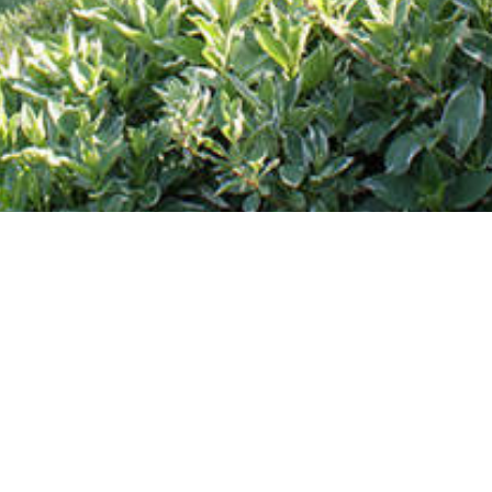
张温帙雕塑园(夏季)
1
/
20