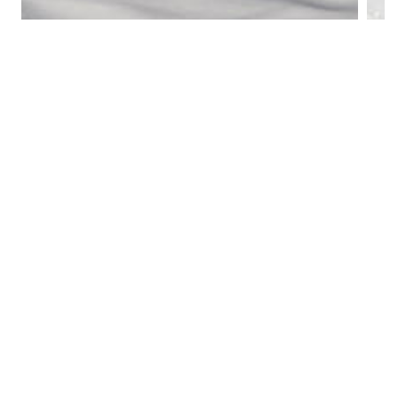
冬季全景
张温帙雕塑园(冬季)
1
/
20
中文
/
English
Copyright © 2018 www.zhangwenzhi.com,Inc. All rights
reserved
友情链接：
百度搜索
|
360搜索
|
搜狗搜索
|
张温帙百
科
|
张温帙图片