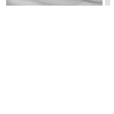
冬季全景
张温帙雕塑园(冬季)
1
/
20
中文
/
English
Copyright © 2018 www.zhangwenzhi.com,Inc. All rights
reserved
友情链接：
百度搜索
|
360搜索
|
搜狗搜索
|
张温帙百
科
|
张温帙图片