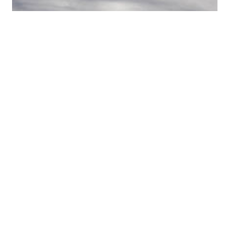
张温帙雕塑园(冬季)
1
/
20
中文
/
English
Copyright © 2018 www.zhangwenzhi.com,Inc. All rights
reserved
友情链接：
百度搜索
|
360搜索
|
搜狗搜索
|
张温帙百
科
|
张温帙图片