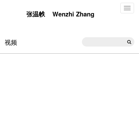
Toggl
张温帙 Wenzhi Zhang
naviga
视频